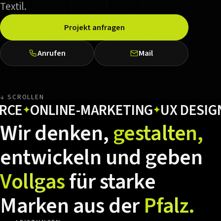
Textil.
Projekt anfragen
Anrufen
Mail
↓ SCROLLEN
ONLINE-MARKETING
UX DESIGN
H
✦
✦
✦
Wir
denken,
gestalten,
entwickeln
und
geben
Vollgas
für
starke
Marken
aus
der
Pfalz.