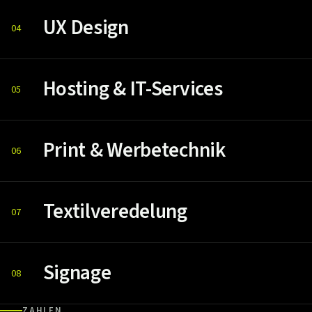
UX Design
04
Hosting & IT-Services
05
Print & Werbetechnik
06
Textilveredelung
07
Signage
08
ZAHLEN