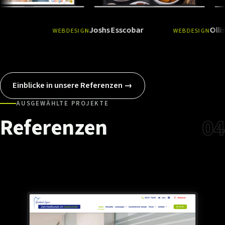
Joshs Esscobar
Ollis Tierfut
WEBDESIGN
WEBDESIGN
Ansehen
→
Ansehen
Einblicke in unsere Referenzen →
AUSGEWÄHLTE PROJEKTE
Referenzen
04