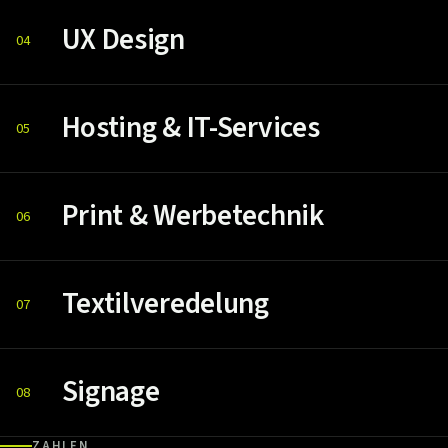
UX Design
04
Hosting & IT-Services
05
Print & Werbetechnik
06
Textilveredelung
07
Signage
08
ZAHLEN