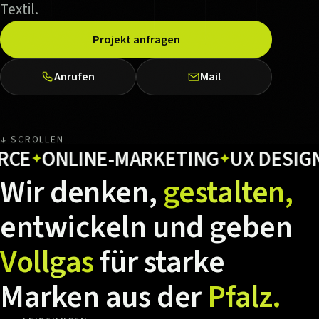
Textil.
Projekt anfragen
Anrufen
Mail
↓ SCROLLEN
ONLINE-MARKETING
UX DESIGN
H
✦
✦
✦
Wir
denken,
gestalten,
entwickeln
und
geben
Vollgas
für
starke
Marken
aus
der
Pfalz.