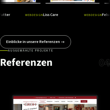
Liss Care
Felsenlandkli
WEBDESIGN
WEBDESIGN
Ansehen
→
Ansehen
Einblicke in unsere Referenzen →
AUSGEWÄHLTE PROJEKTE
Referenzen
04