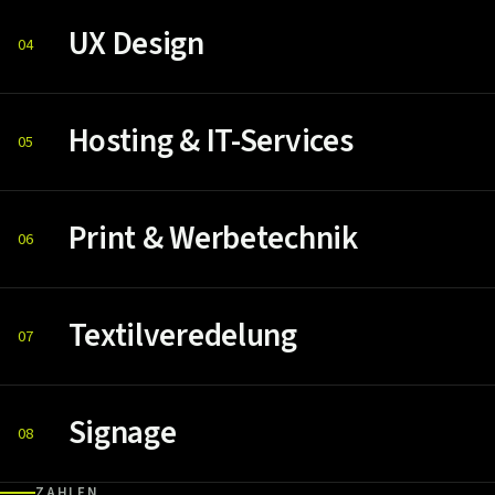
UX Design
04
Hosting & IT-Services
05
Print & Werbetechnik
06
Textilveredelung
07
Signage
08
ZAHLEN