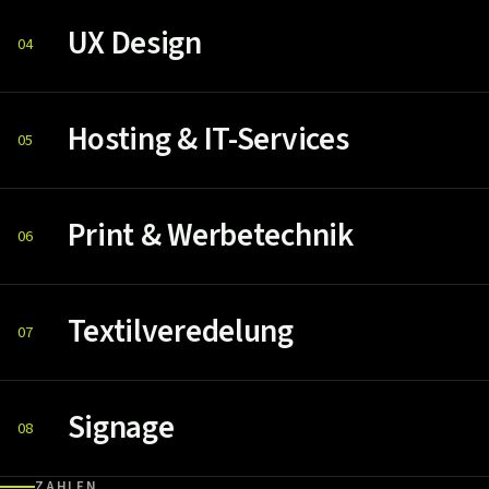
UX Design
04
Hosting & IT-Services
05
Print & Werbetechnik
06
Textilveredelung
07
Signage
08
ZAHLEN