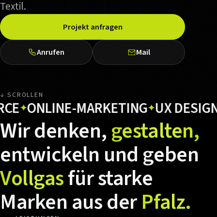
Textil.
Projekt anfragen
Anrufen
Mail
↓ SCROLLEN
ONLINE-MARKETING
UX DESIGN
H
✦
✦
✦
Wir
denken,
gestalten,
entwickeln
und
geben
Vollgas
für
starke
Marken
aus
der
Pfalz.