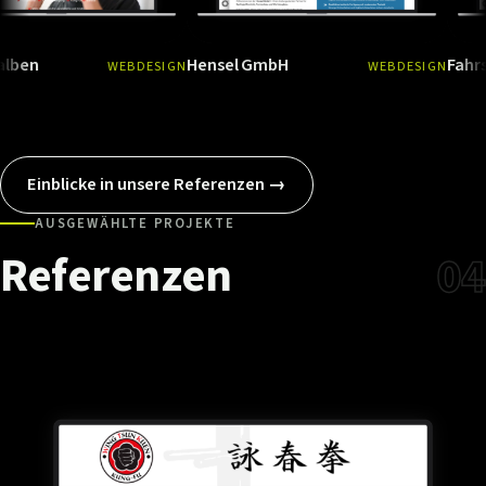
Hensel GmbH
Fahrschule 
WEBDESIGN
WEBDESIGN
Ansehen
→
Ansehen
Einblicke in unsere Referenzen →
AUSGEWÄHLTE PROJEKTE
Referenzen
04