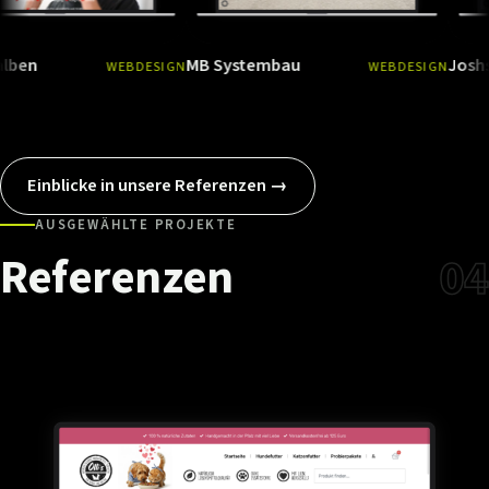
MB Systembau
Joshs Esscob
WEBDESIGN
WEBDESIGN
Ansehen
→
Ansehen
→
Einblicke in unsere Referenzen →
AUSGEWÄHLTE PROJEKTE
Referenzen
04