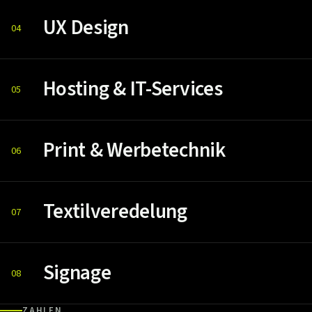
UX Design
04
Hosting & IT-Services
05
Print & Werbetechnik
06
Textilveredelung
07
Signage
08
ZAHLEN