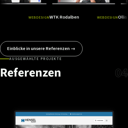
WTK Rodalben
Ollis Tierfutte
WEBDESIGN
WEBDESIGN
Ansehen
→
Ansehen
→
Einblicke in unsere Referenzen →
AUSGEWÄHLTE PROJEKTE
Referenzen
04