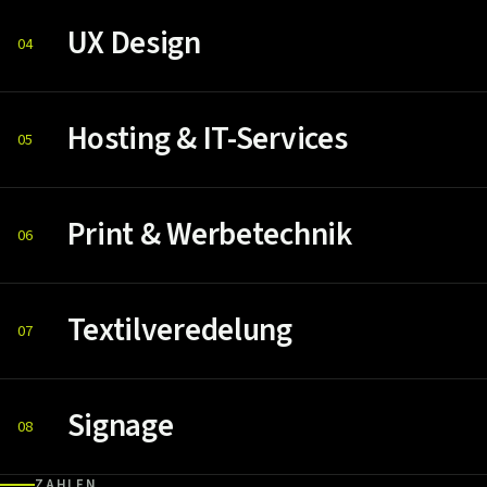
UX Design
04
Hosting & IT-Services
05
Print & Werbetechnik
06
Textilveredelung
07
Signage
08
ZAHLEN