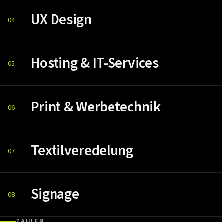
UX Design
04
Hosting & IT-Services
05
Print & Werbetechnik
06
Textilveredelung
07
Signage
08
ZAHLEN