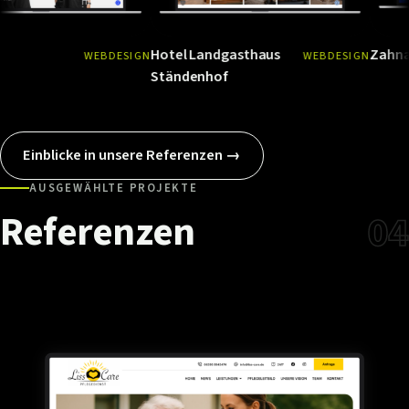
Hotel Landgasthaus
Zahnarzt Med
WEBDESIGN
WEBDESIGN
Ansehen
→
Ansehen
→
Ständenhof
Einblicke in unsere Referenzen →
AUSGEWÄHLTE PROJEKTE
Referenzen
04