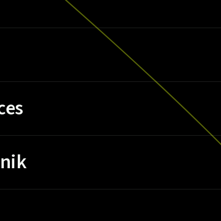
ces
nik