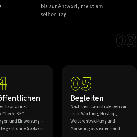
g
bis zur Antwort, meist am
selben Tag
03
4
05
öffentlichen
Begleiten
er Launch inkl.
Nach dem Launch bleiben wir
k-Check, SEO-
dran: Wartung, Hosting,
agen und Einweisung –
Weiterentwicklung und
eite geht ohne Stolpern
Marketing aus einer Hand.