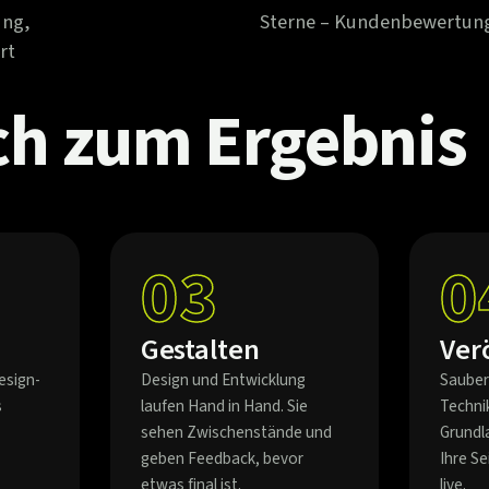
ung,
Sterne – Kundenbewertun
rt
ch
zum
Ergebnis
03
0
Gestalten
Ver
esign-
Design und Entwicklung
Sauber
s
laufen Hand in Hand. Sie
Techni
sehen Zwischenstände und
Grundl
geben Feedback, bevor
Ihre S
etwas final ist.
live.