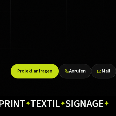
Projekt anfragen
Anrufen
Mail
T
TEXTIL
SIGNAGE
WE
✦
✦
✦