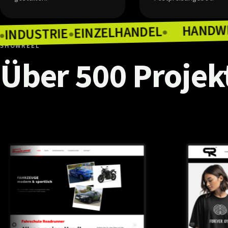
EINZELHANDEL
INDUSTRIE
●
ONOMIE
●
●
SHOWREEL
Über
500
Projek