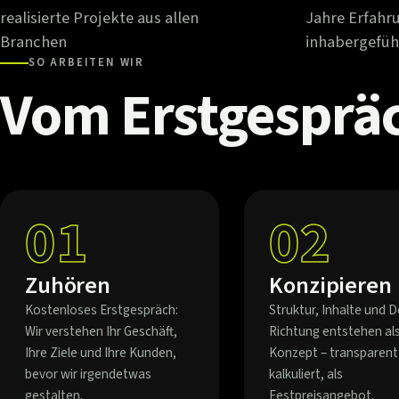
realisierte Projekte aus allen
Jahre Erfahr
Branchen
inhabergefüh
SO ARBEITEN WIR
Vom
Erstgesprä
01
02
Zuhören
Konzipieren
Kostenloses Erstgespräch:
Struktur, Inhalte und D
Wir verstehen Ihr Geschäft,
Richtung entstehen al
Ihre Ziele und Ihre Kunden,
Konzept – transparent
bevor wir irgendetwas
kalkuliert, als
gestalten.
Festpreisangebot.