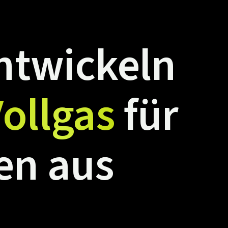
ntwickeln
ollgas
für
en
aus