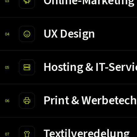
Online-Marketing
03
UX Design
04
Hosting & IT-Servi
05
Print & Werbetech
06
Textilveredelung
07