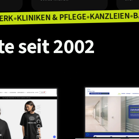
KANZ
KLINIKEN & PFLEGE
HANDWERK
●
●
te
seit
2002