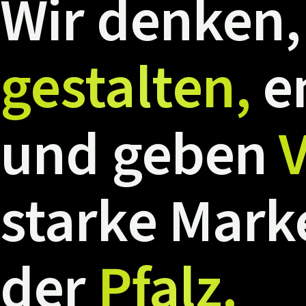
Wir
denken,
gestalten,
e
und
geben
V
starke
Mark
der
Pfalz.