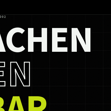
ACHEN
002
EN
BAR.