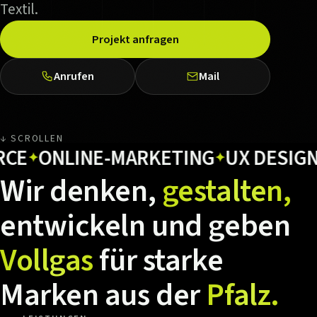
Textil.
Projekt anfragen
Anrufen
Mail
↓ SCROLLEN
ONLINE-MARKETING
UX DESIGN
HO
✦
✦
✦
Wir
denken,
gestalten,
entwickeln
und
geben
Vollgas
für
starke
Marken
aus
der
Pfalz.