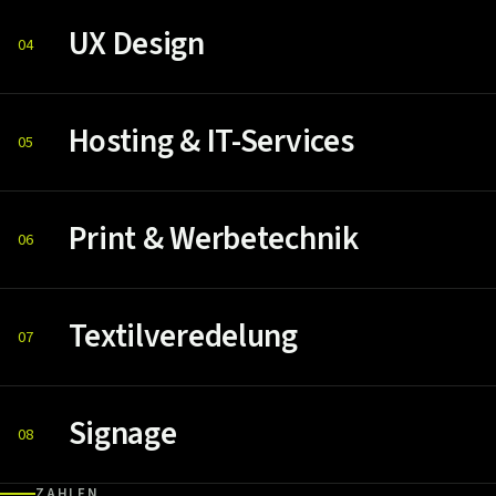
UX Design
04
Hosting & IT-Services
05
Print & Werbetechnik
06
Textilveredelung
07
Signage
08
ZAHLEN