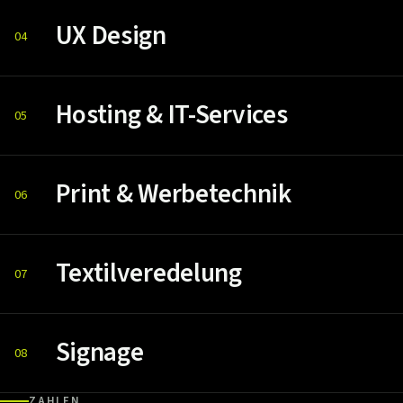
UX Design
04
Hosting & IT-Services
05
Print & Werbetechnik
06
Textilveredelung
07
Signage
08
ZAHLEN