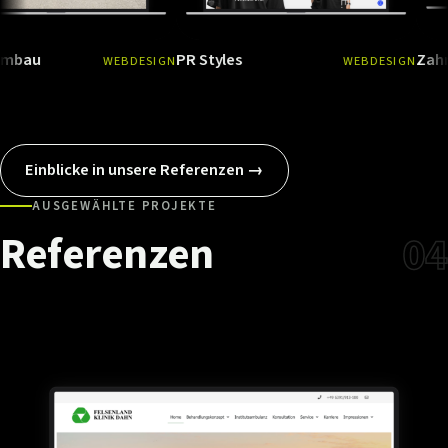
PR Styles
Zahnarzt Me
WEBDESIGN
WEBDESIGN
Ansehen
→
Ansehen
Einblicke in unsere Referenzen →
AUSGEWÄHLTE PROJEKTE
Referenzen
04