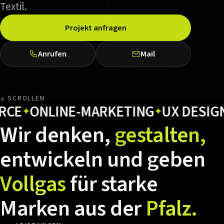
Textil.
Projekt anfragen
Anrufen
Mail
↓ SCROLLEN
ONLINE-MARKETING
UX DESIGN
H
✦
✦
✦
Wir
denken,
gestalten,
entwickeln
und
geben
Vollgas
für
starke
Marken
aus
der
Pfalz.