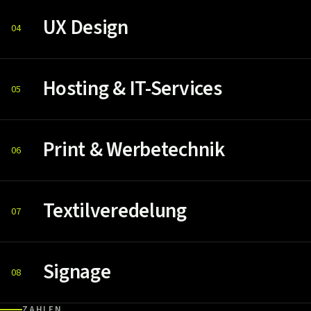
UX Design
04
Hosting & IT-Services
05
Print & Werbetechnik
06
Textilveredelung
07
Signage
08
ZAHLEN