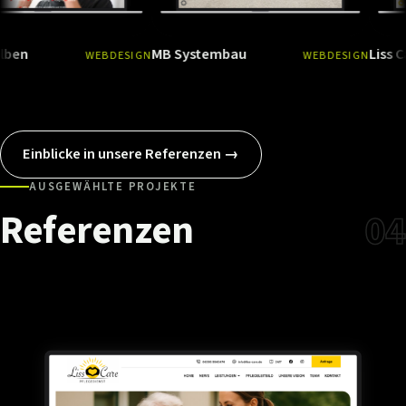
MB Systembau
Liss Care
WEBDESIGN
WEBDESIGN
Ansehen
→
Ansehen
→
Einblicke in unsere Referenzen →
AUSGEWÄHLTE PROJEKTE
Referenzen
04