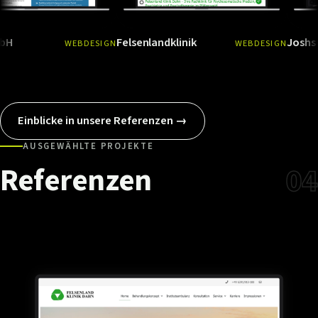
Felsenlandklinik
Joshs Esscob
WEBDESIGN
WEBDESIGN
Ansehen
→
Ansehen
Einblicke in unsere Referenzen →
AUSGEWÄHLTE PROJEKTE
Referenzen
04