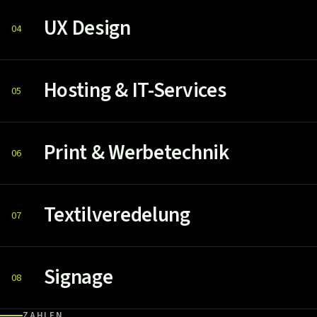
UX Design
04
Hosting & IT-Services
05
Print & Werbetechnik
06
Textilveredelung
07
Signage
08
ZAHLEN