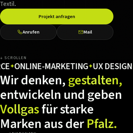
Textil.
Projekt anfragen
Anrufen
Mail
↓ SCROLLEN
ONLINE-MARKETING
UX DESIGN
HO
✦
✦
✦
Wir
denken,
gestalten,
entwickeln
und
geben
Vollgas
für
starke
Marken
aus
der
Pfalz.