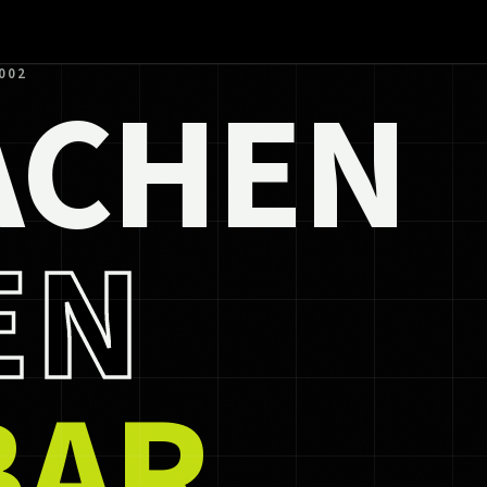
ACHEN
002
EN
BAR.