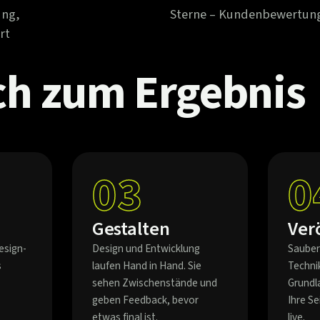
ung,
Sterne – Kundenbewertun
rt
ch
zum
Ergebnis
03
0
Gestalten
Ver
esign-
Design und Entwicklung
Sauber
s
laufen Hand in Hand. Sie
Techni
sehen Zwischenstände und
Grundl
geben Feedback, bevor
Ihre S
etwas final ist.
live.