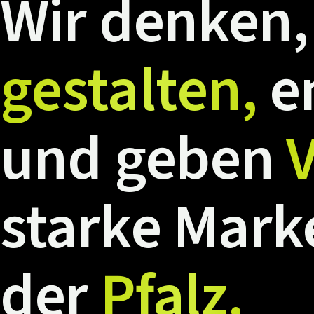
Wir
denken,
gestalten,
e
und
geben
V
starke
Mark
der
Pfalz.