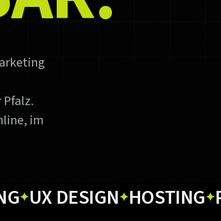
arketing
 Pfalz.
line, im
X DESIGN
HOSTING
PRINT
✦
✦