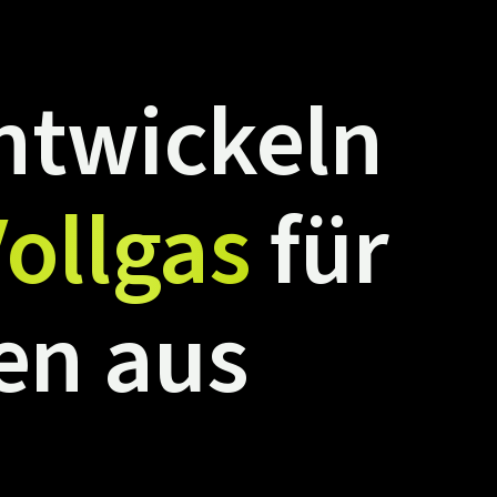
ntwickeln
ollgas
für
en
aus