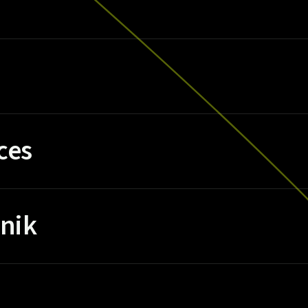
ces
nik