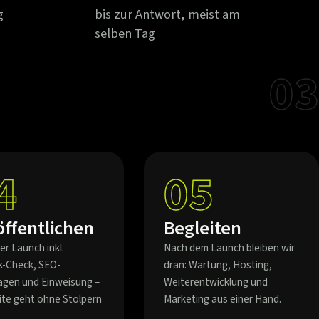
g
bis zur Antwort, meist am
selben Tag
03
4
05
öffentlichen
Begleiten
er Launch inkl.
Nach dem Launch bleiben wir
k-Check, SEO-
dran: Wartung, Hosting,
agen und Einweisung –
Weiterentwicklung und
eite geht ohne Stolpern
Marketing aus einer Hand.