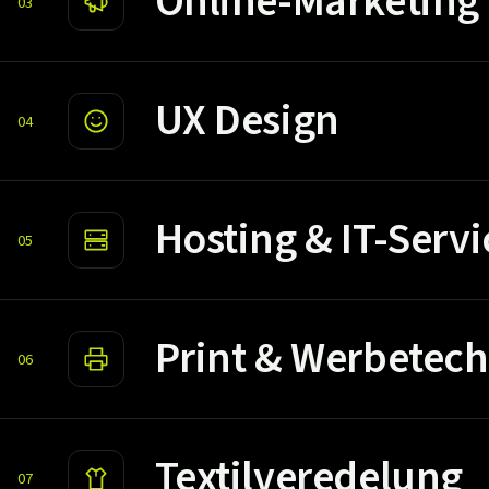
Online-Marketing
03
UX Design
04
Hosting & IT-Servi
05
Print & Werbetech
06
Textilveredelung
07