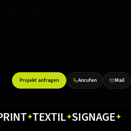
Projekt anfragen
Anrufen
Mail
TEXTIL
SIGNAGE
WEB
✦
✦
✦