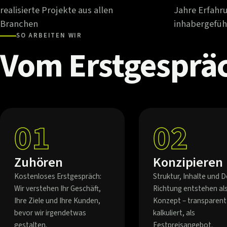
realisierte Projekte aus allen
Jahre Erfahr
Branchen
inhabergefüh
SO ARBEITEN WIR
Vom
Erstgesprä
01
02
Zuhören
Konzipieren
Kostenloses Erstgespräch:
Struktur, Inhalte und D
Wir verstehen Ihr Geschäft,
Richtung entstehen al
Ihre Ziele und Ihre Kunden,
Konzept – transparent
bevor wir irgendetwas
kalkuliert, als
gestalten.
Festpreisangebot.