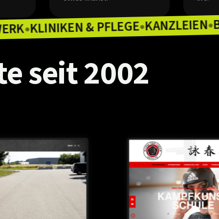
KAN
KLINIKEN & PFLEGE
HANDWERK
●
●
te
seit
2002