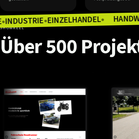
EINZELHANDEL
INDUSTRIE
●
TRONOMIE
●
●
SHOWREEL
Über
500
Projek