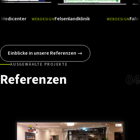
ter
Felsenlandklinik
Fahrschule R
WEBDESIGN
WEBDESIGN
Ansehen
→
Ansehen
→
Einblicke in unsere Referenzen →
AUSGEWÄHLTE PROJEKTE
Referenzen
04