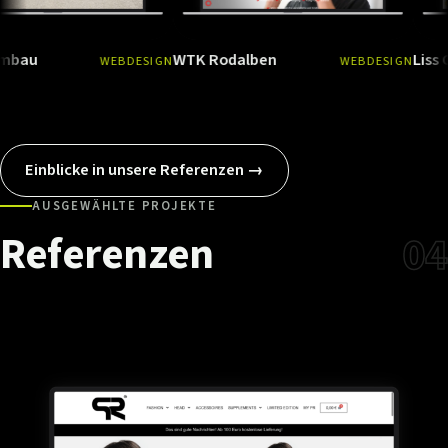
WTK Rodalben
Liss Care
WEBDESIGN
WEBDESIGN
Ansehen
→
Ansehen
Einblicke in unsere Referenzen →
AUSGEWÄHLTE PROJEKTE
Referenzen
04