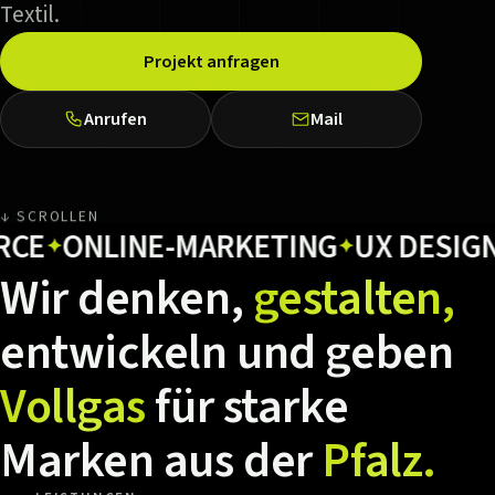
Textil.
Projekt anfragen
Anrufen
Mail
↓ SCROLLEN
ONLINE-MARKETING
UX DESIGN
HO
✦
✦
✦
Wir
denken,
gestalten,
entwickeln
und
geben
Vollgas
für
starke
Marken
aus
der
Pfalz.