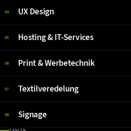
UX Design
04
Hosting & IT-Services
05
Print & Werbetechnik
06
Textilveredelung
07
Signage
08
ZAHLEN