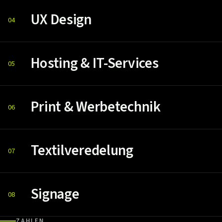
UX Design
04
Hosting & IT-Services
05
Print & Werbetechnik
06
Textilveredelung
07
Signage
08
ZAHLEN