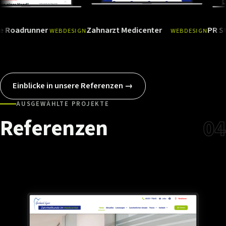
unner
Zahnarzt Medicenter
PR Styles
WEBDESIGN
WEBDESIGN
Ansehen
→
Ansehen
Einblicke in unsere Referenzen →
AUSGEWÄHLTE PROJEKTE
Referenzen
04