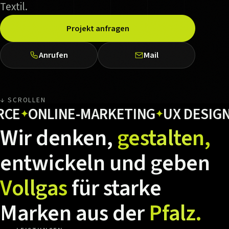
Textil.
Projekt anfragen
Anrufen
Mail
↓ SCROLLEN
ONLINE-MARKETING
UX DESIGN
HO
✦
✦
✦
Wir
denken,
gestalten,
entwickeln
und
geben
Vollgas
für
starke
Marken
aus
der
Pfalz.