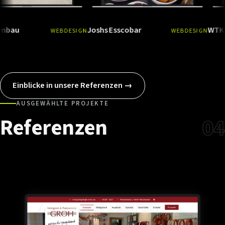
Joshs Esscobar
WTK Rodalb
WEBDESIGN
WEBDESIGN
Ansehen
→
Ansehen
Einblicke in unsere Referenzen →
AUSGEWÄHLTE PROJEKTE
Referenzen
04