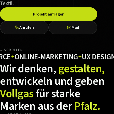
Textil.
Projekt anfragen
Anrufen
Mail
↓ SCROLLEN
ONLINE-MARKETING
UX DESIGN
H
✦
✦
✦
Wir
denken,
gestalten,
entwickeln
und
geben
Vollgas
für
starke
Marken
aus
der
Pfalz.