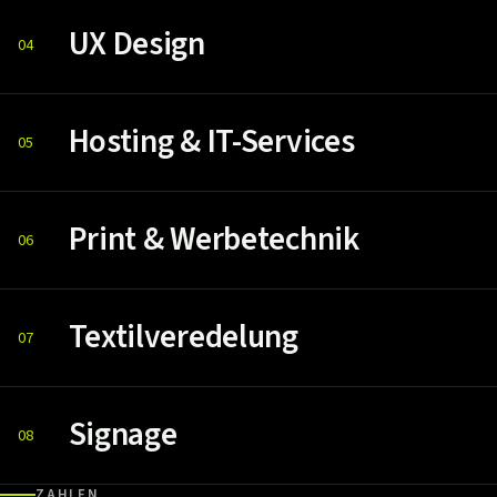
UX Design
04
Hosting & IT-Services
05
Print & Werbetechnik
06
Textilveredelung
07
Signage
08
ZAHLEN