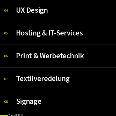
UX Design
04
Hosting & IT-Services
05
Print & Werbetechnik
06
Textilveredelung
07
Signage
08
ZAHLEN