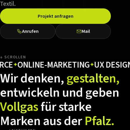
Textil.
Projekt anfragen
Anrufen
Mail
↓ SCROLLEN
ONLINE-MARKETING
UX DESIGN
H
✦
✦
✦
Wir
denken,
gestalten,
entwickeln
und
geben
Vollgas
für
starke
Marken
aus
der
Pfalz.