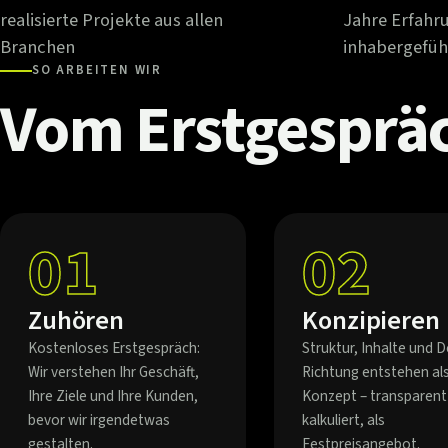
realisierte Projekte aus allen
Jahre Erfahr
Branchen
inhabergefüh
SO ARBEITEN WIR
Vom
Erstgesprä
01
02
Zuhören
Konzipieren
Kostenloses Erstgespräch:
Struktur, Inhalte und D
Wir verstehen Ihr Geschäft,
Richtung entstehen al
Ihre Ziele und Ihre Kunden,
Konzept – transparent
bevor wir irgendetwas
kalkuliert, als
gestalten.
Festpreisangebot.