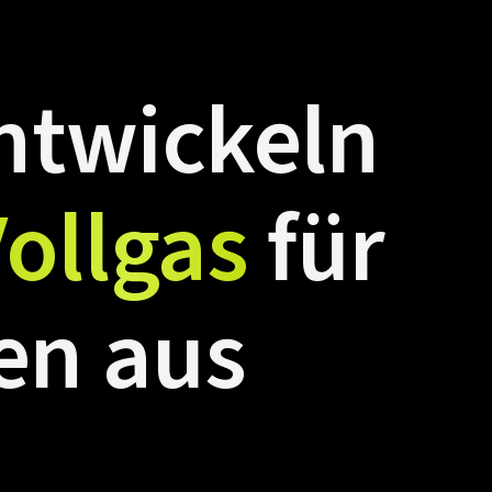
ntwickeln
ollgas
für
en
aus