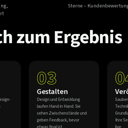
ung,
Sterne – Kundenbewertun
rt
ch
zum
Ergebnis
03
0
Gestalten
Ver
esign-
Design und Entwicklung
Sauber
s
laufen Hand in Hand. Sie
Techni
sehen Zwischenstände und
Grundl
geben Feedback, bevor
Ihre S
etwas final ist.
live.