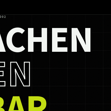
ACHEN
002
EN
BAR.