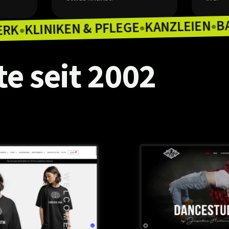
KANZ
KLINIKEN & PFLEGE
HANDWERK
●
●
te
seit
2002