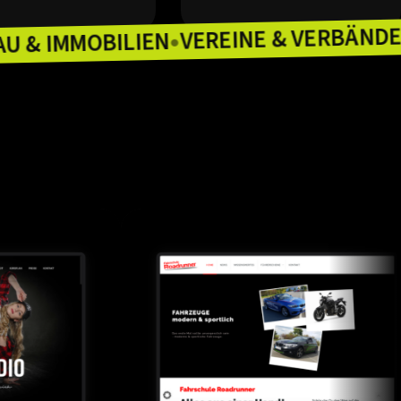
VEREINE & 
BAU & IMMOBILIEN
LEIEN
●
●