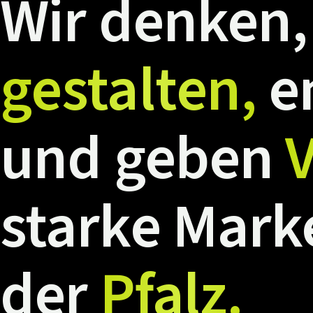
Wir
denken,
gestalten,
e
und
geben
V
starke
Mark
der
Pfalz.