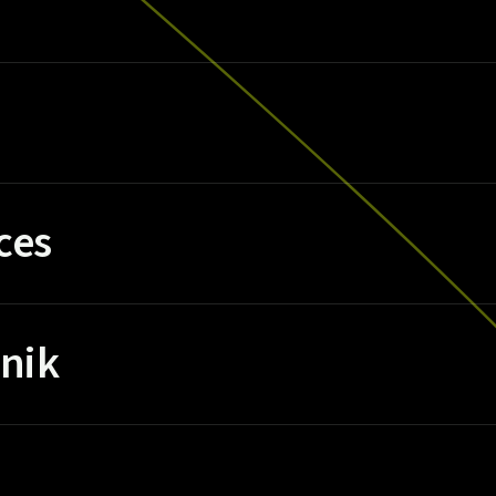
ces
nik