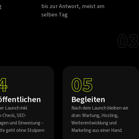
g
bis zur Antwort, meist am
selben Tag
03
4
05
öffentlichen
Begleiten
er Launch inkl.
Nach dem Launch bleiben wir
k-Check, SEO-
dran: Wartung, Hosting,
agen und Einweisung –
Weiterentwicklung und
eite geht ohne Stolpern
Marketing aus einer Hand.