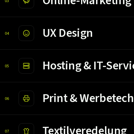
Online-Marketing
03
UX Design
04
Hosting & IT-Servi
05
Print & Werbetech
06
Textilveredelung
07