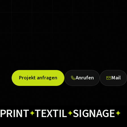
Projekt anfragen
Anrufen
Mail
T
TEXTIL
SIGNAGE
WE
✦
✦
✦