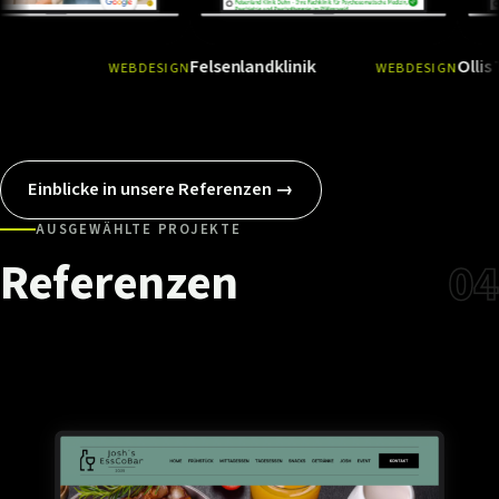
Felsenlandklinik
Ollis Tierfutt
WEBDESIGN
WEBDESIGN
Ansehen
→
Ansehen
→
Einblicke in unsere Referenzen →
AUSGEWÄHLTE PROJEKTE
Referenzen
04