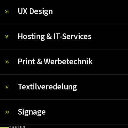
UX Design
04
Hosting & IT-Services
05
Print & Werbetechnik
06
Textilveredelung
07
Signage
08
ZAHLEN