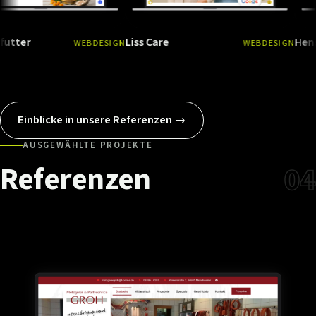
Liss Care
Hensel GmbH
WEBDESIGN
WEBDESIGN
Ansehen
→
Ansehen
Einblicke in unsere Referenzen →
AUSGEWÄHLTE PROJEKTE
Referenzen
04