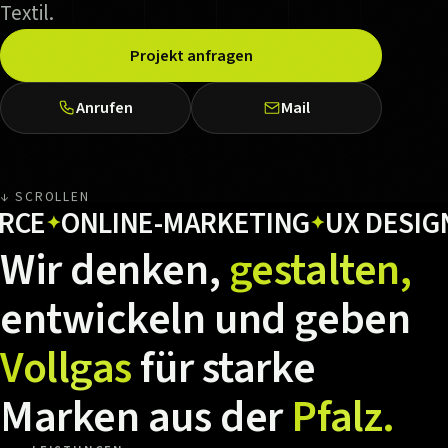
Textil.
Projekt anfragen
Anrufen
Mail
↓ SCROLLEN
ONLINE-MARKETING
UX DESIGN
HO
✦
✦
✦
Wir
denken,
gestalten,
entwickeln
und
geben
Vollgas
für
starke
Marken
aus
der
Pfalz.