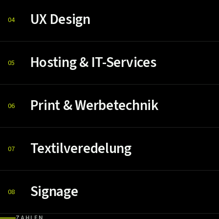
UX Design
04
Hosting & IT-Services
05
Print & Werbetechnik
06
Textilveredelung
07
Signage
08
ZAHLEN