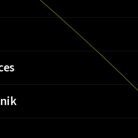
ces
nik