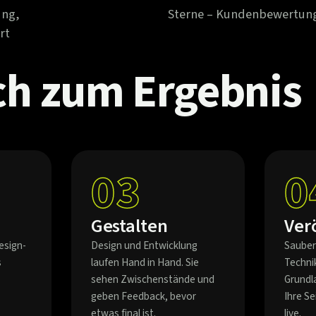
ung,
Sterne – Kundenbewertun
rt
ch
zum
Ergebnis
03
0
Gestalten
Ver
esign-
Design und Entwicklung
Sauber
s
laufen Hand in Hand. Sie
Techni
sehen Zwischenstände und
Grundl
geben Feedback, bevor
Ihre S
etwas final ist.
live.