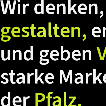
Wir
denken,
gestalten,
e
und
geben
V
starke
Mark
der
Pfalz.