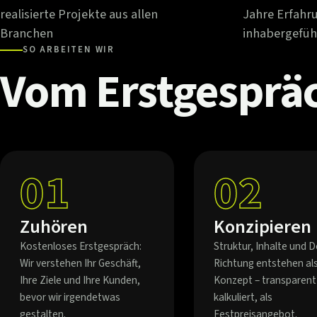
realisierte Projekte aus allen
Jahre Erfahr
Branchen
inhabergefüh
SO ARBEITEN WIR
Vom
Erstgesprä
01
02
Zuhören
Konzipieren
Kostenloses Erstgespräch:
Struktur, Inhalte und D
Wir verstehen Ihr Geschäft,
Richtung entstehen al
Ihre Ziele und Ihre Kunden,
Konzept – transparent
bevor wir irgendetwas
kalkuliert, als
gestalten.
Festpreisangebot.