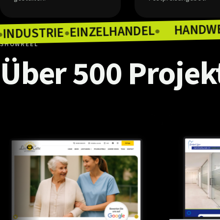
EINZELHANDEL
INDUSTRIE
●
RONOMIE
●
●
SHOWREEL
Über
500
Projek