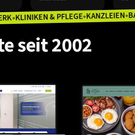
KANZ
KLINIKEN & PFLEGE
HANDWERK
●
●
te
seit
2002