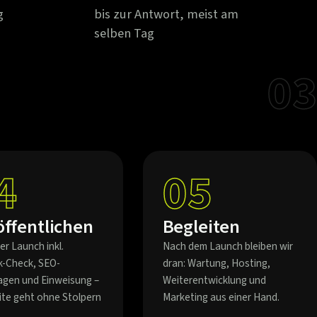
g
bis zur Antwort, meist am
selben Tag
03
4
05
öffentlichen
Begleiten
er Launch inkl.
Nach dem Launch bleiben wir
k-Check, SEO-
dran: Wartung, Hosting,
agen und Einweisung –
Weiterentwicklung und
eite geht ohne Stolpern
Marketing aus einer Hand.