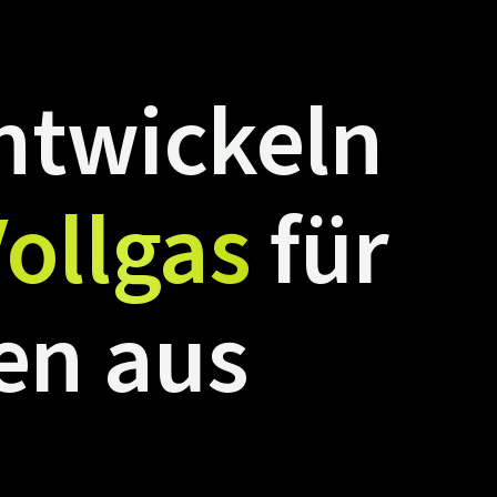
ntwickeln
ollgas
für
en
aus