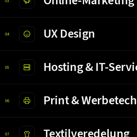
Online-Marketing
03
UX Design
04
Hosting & IT-Servi
05
Print & Werbetech
06
Textilveredelung
07