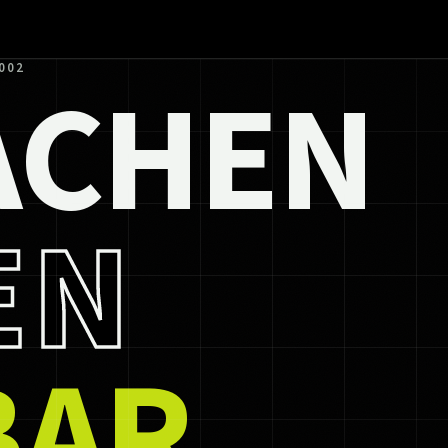
ACHEN
002
EN
BAR.