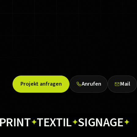
Projekt anfragen
Anrufen
Mail
T
TEXTIL
SIGNAGE
WE
✦
✦
✦