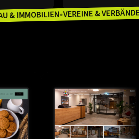
VEREINE & 
BAU & IMMOBILIEN
LEIEN
●
●