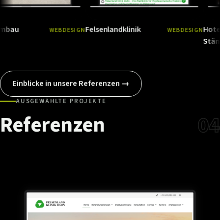
Felsenlandklinik
Hotel Landg
WEBDESIGN
WEBDESIGN
Ansehen
→
Ansehen
Ständenhof
Einblicke in unsere Referenzen →
AUSGEWÄHLTE PROJEKTE
Referenzen
04