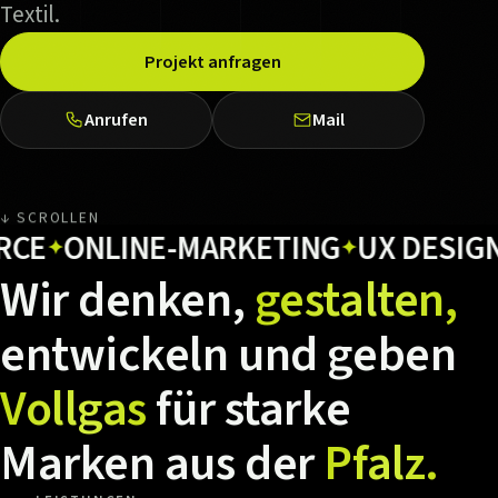
Textil.
Projekt anfragen
Anrufen
Mail
↓ SCROLLEN
ONLINE-MARKETING
UX DESIGN
HO
✦
✦
✦
Wir
denken,
gestalten,
entwickeln
und
geben
Vollgas
für
starke
Marken
aus
der
Pfalz.