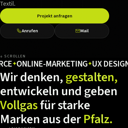
Textil.
Projekt anfragen
Anrufen
Mail
↓ SCROLLEN
ONLINE-MARKETING
UX DESIGN
H
✦
✦
✦
Wir
denken,
gestalten,
entwickeln
und
geben
Vollgas
für
starke
Marken
aus
der
Pfalz.