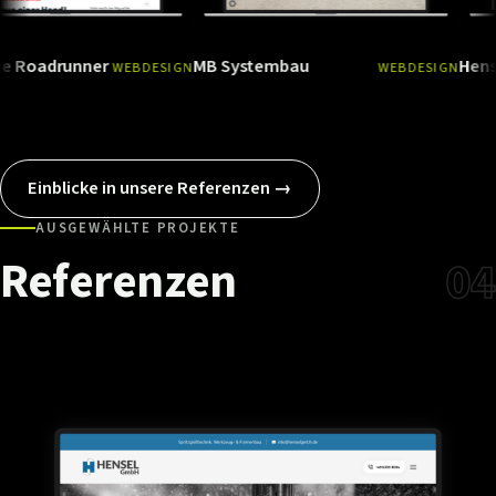
runner
MB Systembau
Hensel Gmb
WEBDESIGN
WEBDESIGN
Ansehen
→
Ansehen
Einblicke in unsere Referenzen →
AUSGEWÄHLTE PROJEKTE
Referenzen
04