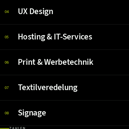
UX Design
04
Hosting & IT-Services
05
Print & Werbetechnik
06
Textilveredelung
07
Signage
08
ZAHLEN