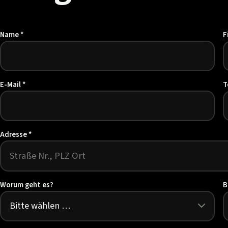
Bitte
Name *
F
leer
lassen
E-Mail *
T
Adresse *
Worum geht es?
B