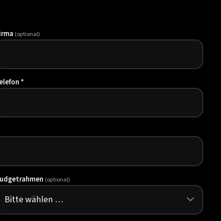
irma
(optional)
elefon *
udgetrahmen
(optional)