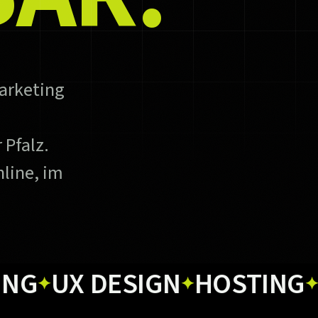
arketing
 Pfalz.
line, im
X DESIGN
HOSTING
PRIN
✦
✦