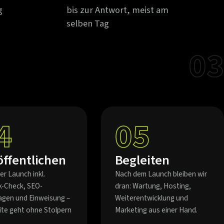
g
bis zur Antwort, meist am
selben Tag
03
4
05
öffentlichen
Begleiten
er Launch inkl.
Nach dem Launch bleiben wir
k-Check, SEO-
dran: Wartung, Hosting,
agen und Einweisung –
Weiterentwicklung und
eite geht ohne Stolpern
Marketing aus einer Hand.