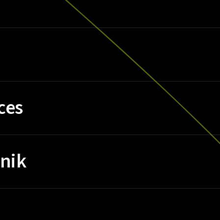
ces
nik