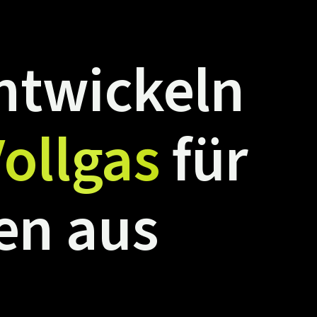
ntwickeln
ollgas
für
en
aus