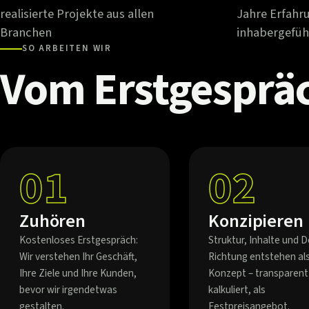
realisierte Projekte aus allen
Jahre Erfahr
Branchen
inhabergefüh
SO ARBEITEN WIR
Vom
Erstgesprä
01
02
Zuhören
Konzipieren
Kostenloses Erstgespräch:
Struktur, Inhalte und D
Wir verstehen Ihr Geschäft,
Richtung entstehen al
Ihre Ziele und Ihre Kunden,
Konzept – transparent
bevor wir irgendetwas
kalkuliert, als
gestalten.
Festpreisangebot.