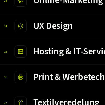
Online-Marketing
03
UX Design
04
Hosting & IT-Servi
05
Print & Werbetech
06
Textilveredelung
07