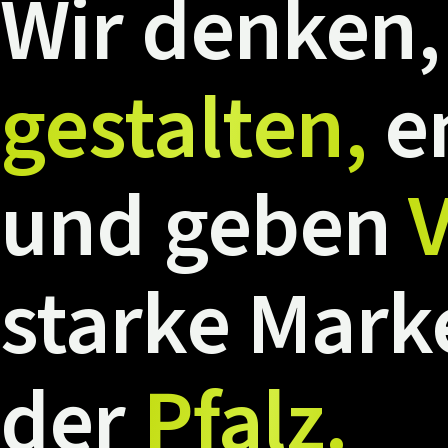
Wir
denken,
gestalten,
e
und
geben
V
starke
Mark
der
Pfalz.