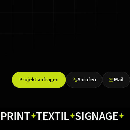
Projekt anfragen
Anrufen
Mail
T
TEXTIL
SIGNAGE
WEB
✦
✦
✦