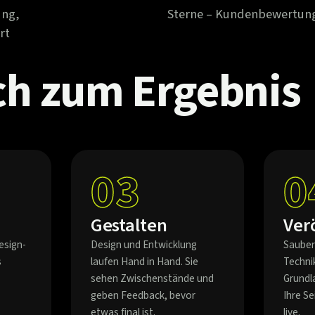
ung,
Sterne – Kundenbewertun
rt
ch
zum
Ergebnis
03
0
Gestalten
Ver
esign-
Design und Entwicklung
Sauber
s
laufen Hand in Hand. Sie
Techni
sehen Zwischenstände und
Grundl
geben Feedback, bevor
Ihre S
etwas final ist.
live.