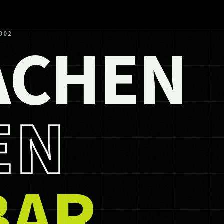
ACHEN
002
EN
BAR.