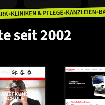
KAN
KLINIKEN & PFLEGE
HANDWERK
●
●
te
seit
2002