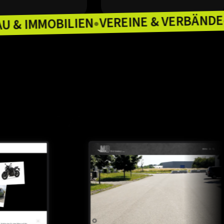
VEREINE & 
BAU & IMMOBILIEN
ZLEIEN
●
●