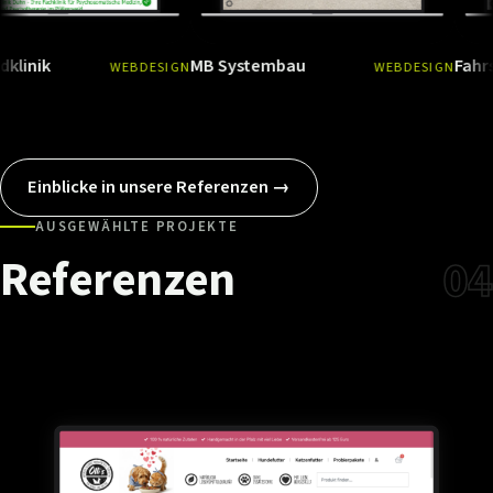
MB Systembau
Fahrschule R
WEBDESIGN
WEBDESIGN
Ansehen
→
Ansehen
Einblicke in unsere Referenzen →
AUSGEWÄHLTE PROJEKTE
Referenzen
04