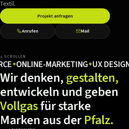
Textil.
Projekt anfragen
Anrufen
Mail
↓ SCROLLEN
ONLINE-MARKETING
UX DESIGN
HO
✦
✦
✦
Wir
denken,
gestalten,
entwickeln
und
geben
Vollgas
für
starke
Marken
aus
der
Pfalz.