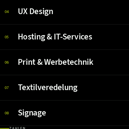
UX Design
04
Hosting & IT-Services
05
Print & Werbetechnik
06
Textilveredelung
07
Signage
08
ZAHLEN