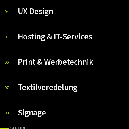
UX Design
04
Hosting & IT-Services
05
Print & Werbetechnik
06
Textilveredelung
07
Signage
08
ZAHLEN