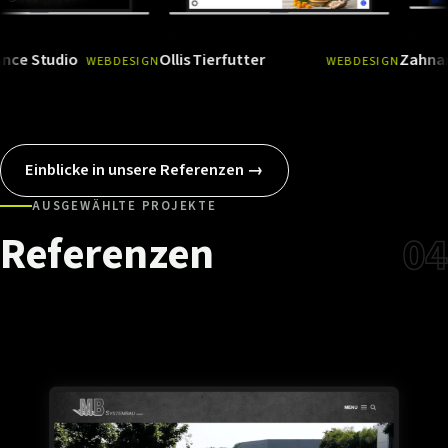
dio
Ollis Tierfutter
Zahnarzt Medi
WEBDESIGN
WEBDESIGN
Ansehen
→
Ansehen
→
Einblicke in unsere Referenzen →
AUSGEWÄHLTE PROJEKTE
Referenzen
04