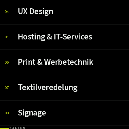
UX Design
04
Hosting & IT-Services
05
Print & Werbetechnik
06
Textilveredelung
07
Signage
08
ZAHLEN