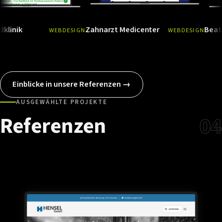
Zahnarzt Medicenter
Beatbox Dan
WEBDESIGN
WEBDESIGN
Ansehen
→
Ansehen
Einblicke in unsere Referenzen →
AUSGEWÄHLTE PROJEKTE
Referenzen
04