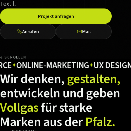
Textil.
Projekt anfragen
Anrufen
Mail
↓ SCROLLEN
ONLINE-MARKETING
UX DESIGN
H
✦
✦
✦
Wir
denken,
gestalten,
entwickeln
und
geben
Vollgas
für
starke
Marken
aus
der
Pfalz.