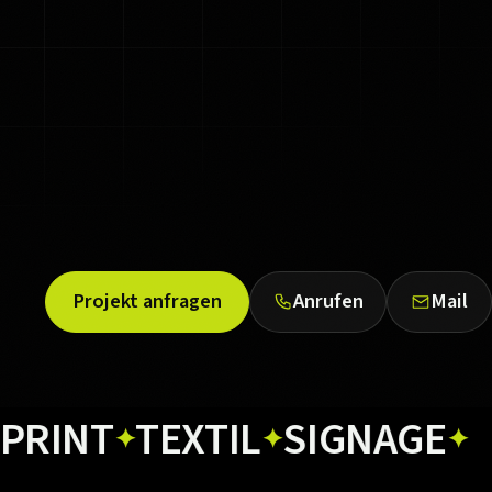
Projekt anfragen
Anrufen
Mail
T
TEXTIL
SIGNAGE
WEB
✦
✦
✦