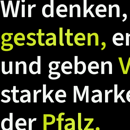
Wir
denken,
gestalten,
e
und
geben
V
starke
Mark
der
Pfalz.