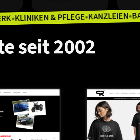
KAN
KLINIKEN & PFLEGE
HANDWERK
●
●
te
seit
2002