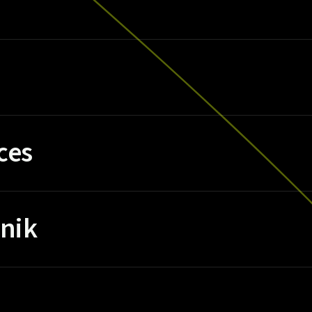
ces
nik