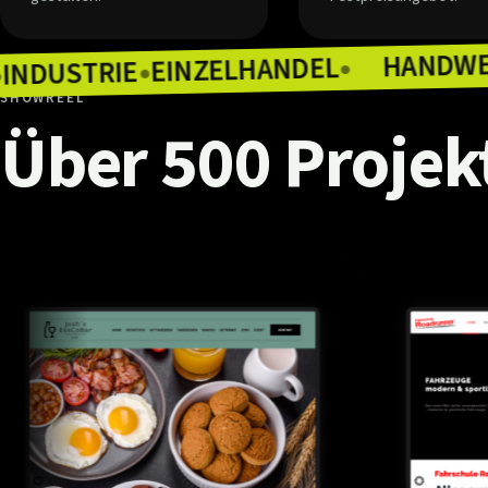
EINZELHANDEL
INDUSTRIE
●
RONOMIE
●
●
SHOWREEL
Über
500
Projek