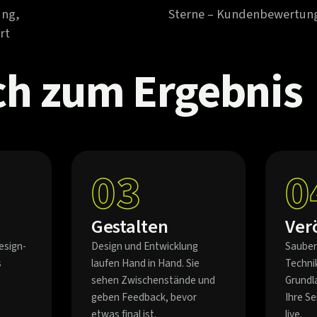
ung,
Sterne – Kundenbewertun
rt
ch
zum
Ergebnis
03
0
Gestalten
Ver
esign-
Design und Entwicklung
Sauber
s
laufen Hand in Hand. Sie
Techni
sehen Zwischenstände und
Grundl
geben Feedback, bevor
Ihre S
etwas final ist.
live.