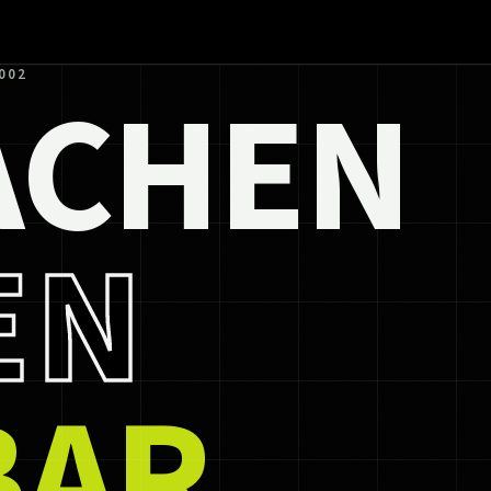
ACHEN
002
EN
BAR.