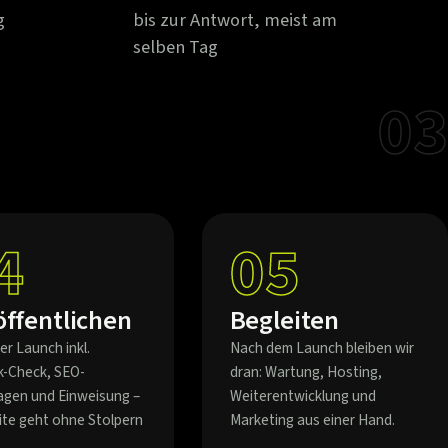
g
bis zur Antwort, meist am
selben Tag
03
4
05
öffentlichen
Begleiten
er Launch inkl.
Nach dem Launch bleiben wir
k-Check, SEO-
dran: Wartung, Hosting,
agen und Einweisung –
Weiterentwicklung und
eite geht ohne Stolpern
Marketing aus einer Hand.