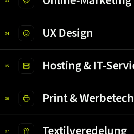
Online-Marketing
03
UX Design
04
Hosting & IT-Servi
05
Print & Werbetech
06
Textilveredelung
07