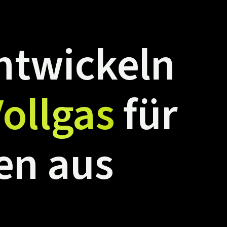
ntwickeln
ollgas
für
en
aus