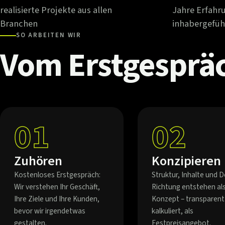
realisierte Projekte aus allen
Jahre Erfahr
Branchen
inhabergefüh
SO ARBEITEN WIR
Vom
Erstgesprä
01
02
Zuhören
Konzipieren
Kostenloses Erstgespräch:
Struktur, Inhalte und D
Wir verstehen Ihr Geschäft,
Richtung entstehen al
Ihre Ziele und Ihre Kunden,
Konzept – transparent
bevor wir irgendetwas
kalkuliert, als
gestalten.
Festpreisangebot.