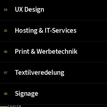
UX Design
04
Hosting & IT-Services
05
Print & Werbetechnik
06
Textilveredelung
07
Signage
08
ZAHLEN