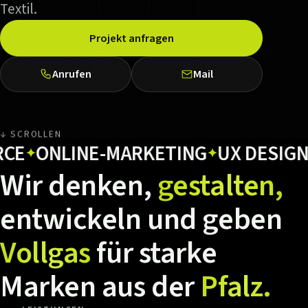
Textil.
Projekt anfragen
Anrufen
Mail
↓ SCROLLEN
ONLINE-MARKETING
UX DESIGN
HO
✦
✦
✦
Wir
denken,
gestalten,
entwickeln
und
geben
Vollgas
für
starke
Marken
aus
der
Pfalz.