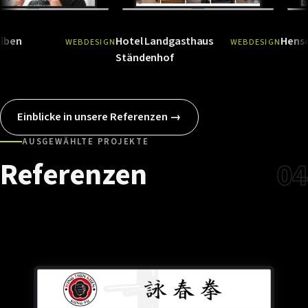
Hotel Landgasthaus
Hensel GmbH
WEBDESIGN
WEBDESIGN
Ansehen
→
Ansehen
Ständenhof
Einblicke in unsere Referenzen →
AUSGEWÄHLTE PROJEKTE
Referenzen
04