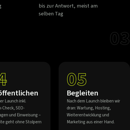
g
bis zur Antwort, meist am
selben Tag
03
4
05
öffentlichen
Begleiten
er Launch inkl.
Nach dem Launch bleiben wir
k-Check, SEO-
dran: Wartung, Hosting,
agen und Einweisung –
Weiterentwicklung und
eite geht ohne Stolpern
Marketing aus einer Hand.