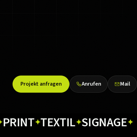
Projekt anfragen
Anrufen
Mail
T
TEXTIL
SIGNAGE
WEB
✦
✦
✦