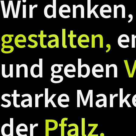
Wir
denken,
gestalten,
e
und
geben
V
starke
Mark
der
Pfalz.