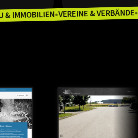
VEREINE &
BAU & IMMOBILIEN
ZLEIEN
●
●