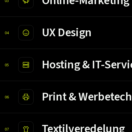
Online-Marketing
03
UX Design
04
Hosting & IT-Servi
05
Print & Werbetech
06
Textilveredelung
07