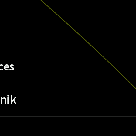
ces
nik