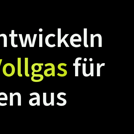
ntwickeln
ollgas
für
en
aus