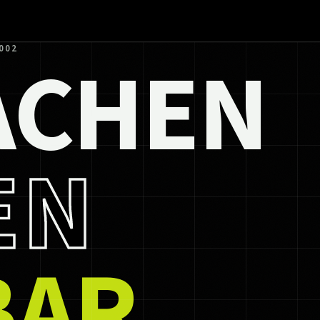
ACHEN
002
EN
BAR.