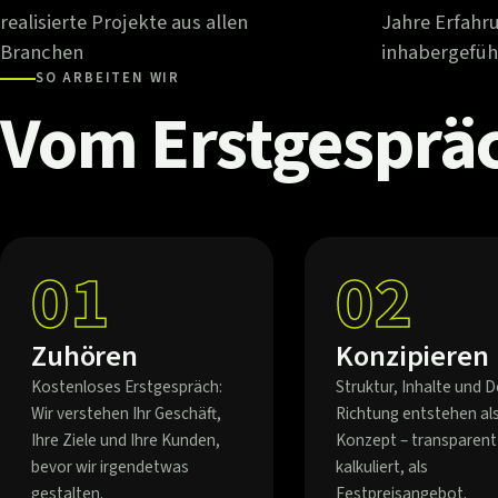
realisierte Projekte aus allen
Jahre Erfahr
Branchen
inhabergefüh
SO ARBEITEN WIR
Vom
Erstgesprä
01
02
Zuhören
Konzipieren
Kostenloses Erstgespräch:
Struktur, Inhalte und D
Wir verstehen Ihr Geschäft,
Richtung entstehen al
Ihre Ziele und Ihre Kunden,
Konzept – transparent
bevor wir irgendetwas
kalkuliert, als
gestalten.
Festpreisangebot.