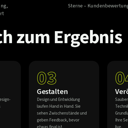
ung,
Sterne – Kundenbewertun
rt
ch
zum
Ergebnis
03
0
Gestalten
Ver
esign-
Design und Entwicklung
Sauber
s
laufen Hand in Hand. Sie
Techni
sehen Zwischenstände und
Grundl
geben Feedback, bevor
Ihre S
etwas final ist.
live.