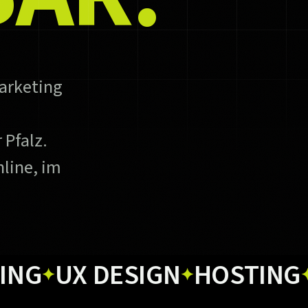
arketing
 Pfalz.
line, im
X DESIGN
HOSTING
PRIN
✦
✦