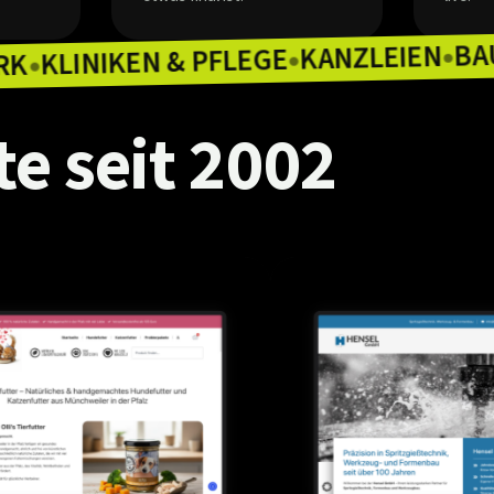
KAN
KLINIKEN & PFLEGE
HANDWERK
●
●
te
seit
2002