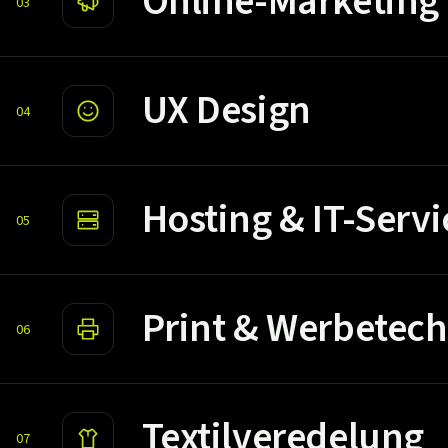
Online-Marketing
03
UX Design
04
Hosting & IT-Servi
05
Print & Werbetech
06
Textilveredelung
07