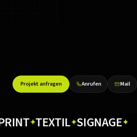
Projekt anfragen
Anrufen
Mail
T
TEXTIL
SIGNAGE
WEB
✦
✦
✦