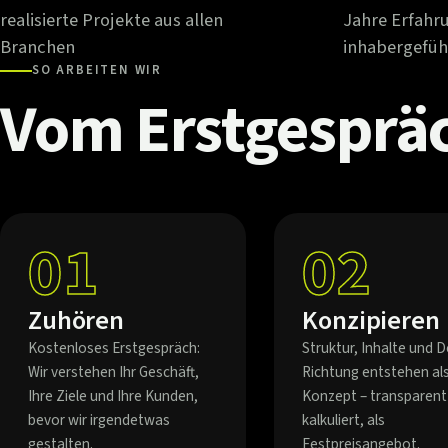
realisierte Projekte aus allen
Jahre Erfahr
Branchen
inhabergefüh
SO ARBEITEN WIR
Vom
Erstgesprä
01
02
Zuhören
Konzipieren
Kostenloses Erstgespräch:
Struktur, Inhalte und D
Wir verstehen Ihr Geschäft,
Richtung entstehen al
Ihre Ziele und Ihre Kunden,
Konzept – transparent
bevor wir irgendetwas
kalkuliert, als
gestalten.
Festpreisangebot.