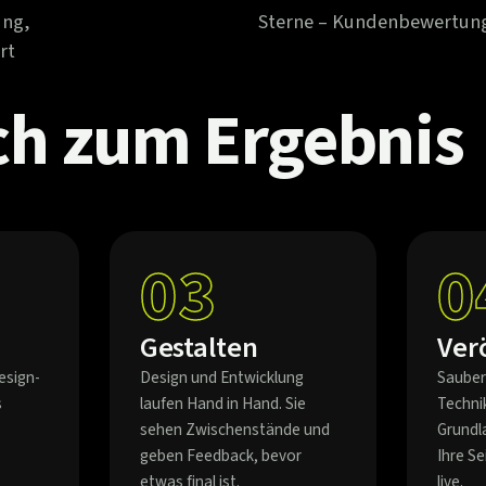
ung,
Sterne – Kundenbewertun
rt
ch
zum
Ergebnis
03
0
Gestalten
Ver
esign-
Design und Entwicklung
Sauber
s
laufen Hand in Hand. Sie
Techni
sehen Zwischenstände und
Grundl
geben Feedback, bevor
Ihre S
etwas final ist.
live.