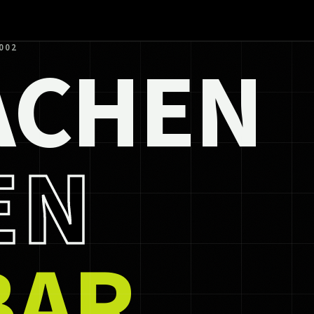
ACHEN
002
EN
BAR.