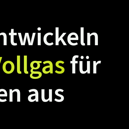
ntwickeln
ollgas
für
en
aus