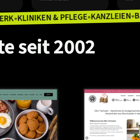
KAN
KLINIKEN & PFLEGE
HANDWERK
●
●
te
seit
2002