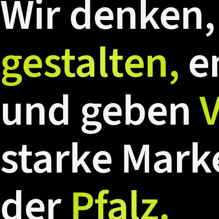
Wir
denken,
gestalten,
e
und
geben
V
starke
Mark
der
Pfalz.