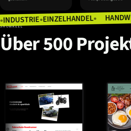
EINZELHANDEL
INDUSTRIE
●
RONOMIE
●
●
SHOWREEL
Über
500
Projek