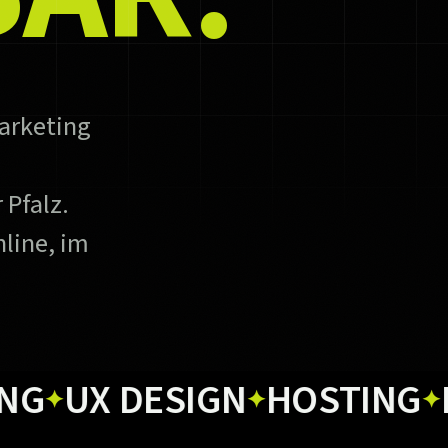
arketing
 Pfalz.
line, im
X DESIGN
HOSTING
PRIN
✦
✦