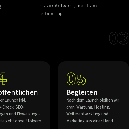
g
bis zur Antwort, meist am
selben Tag
03
4
05
öffentlichen
Begleiten
er Launch inkl.
Nach dem Launch bleiben wir
k-Check, SEO-
dran: Wartung, Hosting,
agen und Einweisung –
Weiterentwicklung und
eite geht ohne Stolpern
Marketing aus einer Hand.