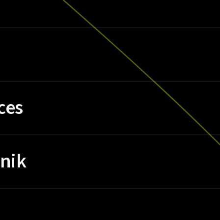
ces
nik