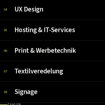
UX Design
04
Hosting & IT-Services
05
Print & Werbetechnik
06
Textilveredelung
07
Signage
08
ZAHLEN