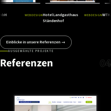
Hotel Landgasthaus
WTK Rodalbe
WEBDESIGN
WEBDESIGN
Ansehen
→
Ansehen
→
Ständenhof
Einblicke in unsere Referenzen →
AUSGEWÄHLTE PROJEKTE
Referenzen
04