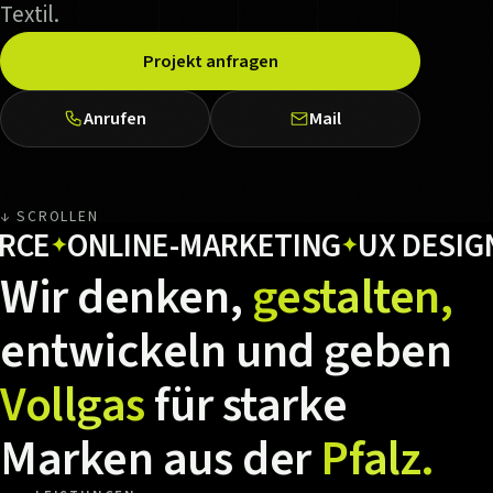
Textil.
Projekt anfragen
Anrufen
Mail
↓ SCROLLEN
ONLINE-MARKETING
UX DESIGN
H
✦
✦
✦
Wir
denken,
gestalten,
entwickeln
und
geben
Vollgas
für
starke
Marken
aus
der
Pfalz.