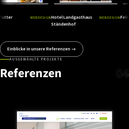
Hotel Landgasthaus
Felsenlandkl
WEBDESIGN
WEBDESIGN
Ansehen
→
Ansehen
Ständenhof
Einblicke in unsere Referenzen →
AUSGEWÄHLTE PROJEKTE
Referenzen
04