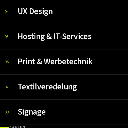
UX Design
04
Hosting & IT-Services
05
Print & Werbetechnik
06
Textilveredelung
07
Signage
08
ZAHLEN