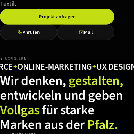
Textil.
Projekt anfragen
Anrufen
Mail
↓ SCROLLEN
ONLINE-MARKETING
UX DESIGN
H
✦
✦
✦
Wir
denken,
gestalten,
entwickeln
und
geben
Vollgas
für
starke
Marken
aus
der
Pfalz.