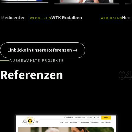
nter
WTK Rodalben
Hensel Gmb
WEBDESIGN
WEBDESIGN
Ansehen
→
Ansehen
Einblicke in unsere Referenzen →
AUSGEWÄHLTE PROJEKTE
Referenzen
04