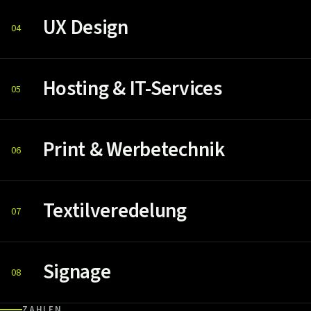
UX Design
04
Hosting & IT-Services
05
Print & Werbetechnik
06
Textilveredelung
07
Signage
08
ZAHLEN