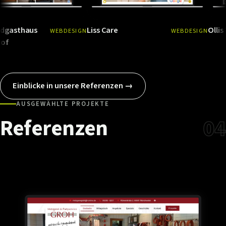
us
Liss Care
Ollis Tierfutte
WEBDESIGN
WEBDESIGN
Ansehen
→
Ansehen
→
Einblicke in unsere Referenzen →
AUSGEWÄHLTE PROJEKTE
Referenzen
04