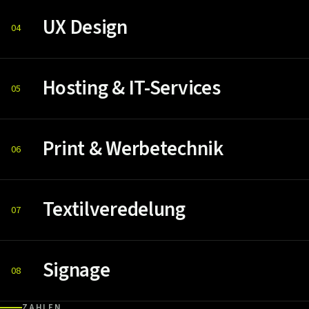
UX Design
04
Hosting & IT-Services
05
Print & Werbetechnik
06
Textilveredelung
07
Signage
08
ZAHLEN