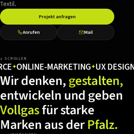
Textil.
Projekt anfragen
Anrufen
Mail
↓ SCROLLEN
ONLINE-MARKETING
UX DESIGN
HO
✦
✦
✦
Wir
denken,
gestalten,
entwickeln
und
geben
Vollgas
für
starke
Marken
aus
der
Pfalz.