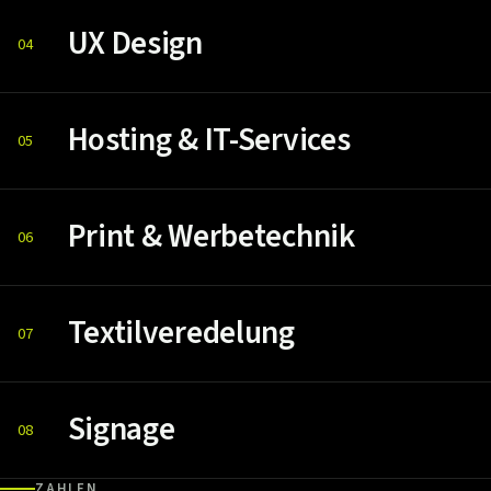
UX Design
04
Hosting & IT-Services
05
Print & Werbetechnik
06
Textilveredelung
07
Signage
08
ZAHLEN