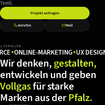
Textil.
Projekt anfragen
Anrufen
Mail
↓ SCROLLEN
ONLINE-MARKETING
UX DESIGN
H
✦
✦
✦
Wir
denken,
gestalten,
entwickeln
und
geben
Vollgas
für
starke
Marken
aus
der
Pfalz.