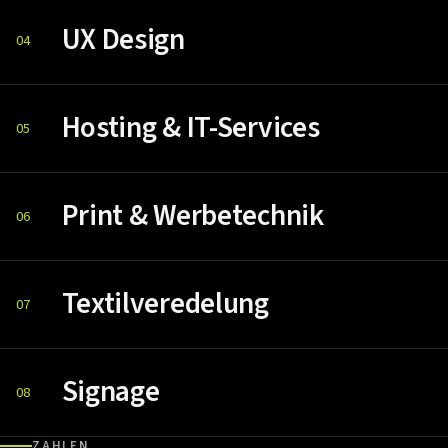
UX Design
04
Hosting & IT-Services
05
Print & Werbetechnik
06
Textilveredelung
07
Signage
08
ZAHLEN