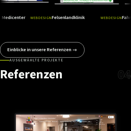
nter
Felsenlandklinik
Fahrschule 
WEBDESIGN
WEBDESIGN
Ansehen
→
Ansehen
Einblicke in unsere Referenzen →
AUSGEWÄHLTE PROJEKTE
Referenzen
04