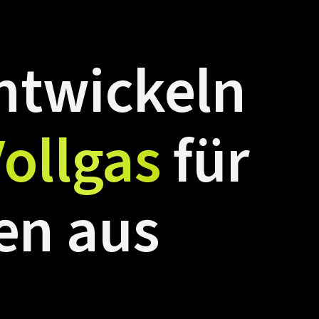
ntwickeln
ollgas
für
en
aus