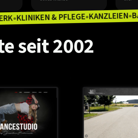
KAN
KLINIKEN & PFLEGE
HANDWERK
●
●
te
seit
2002