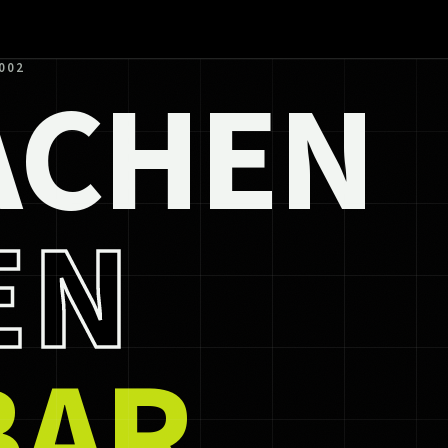
ACHEN
002
EN
BAR.