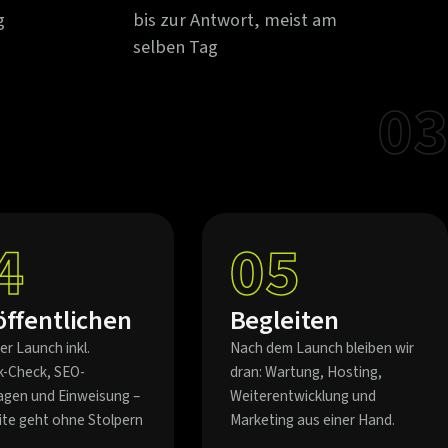
g
bis zur Antwort, meist am
selben Tag
03
4
05
öffentlichen
Begleiten
er Launch inkl.
Nach dem Launch bleiben wir
k-Check, SEO-
dran: Wartung, Hosting,
agen und Einweisung –
Weiterentwicklung und
eite geht ohne Stolpern
Marketing aus einer Hand.