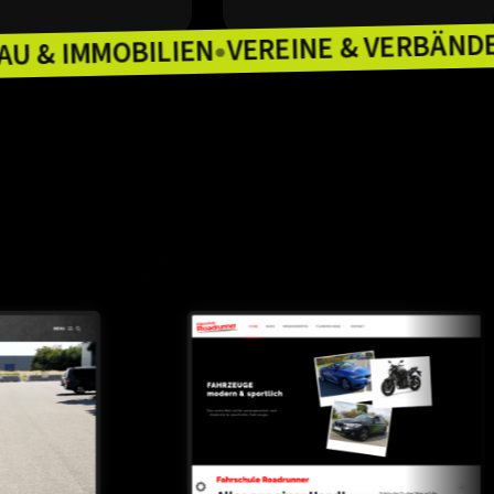
VEREINE &
BAU & IMMOBILIEN
ZLEIEN
●
●