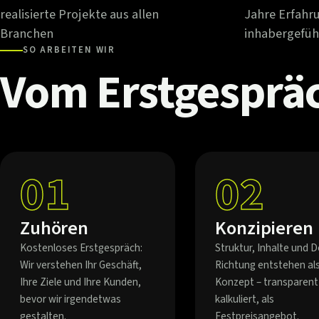
realisierte Projekte aus allen
Jahre Erfahr
Branchen
inhabergefüh
SO ARBEITEN WIR
Vom
Erstgesprä
01
02
Zuhören
Konzipieren
Kostenloses Erstgespräch:
Struktur, Inhalte und D
Wir verstehen Ihr Geschäft,
Richtung entstehen al
Ihre Ziele und Ihre Kunden,
Konzept – transparent
bevor wir irgendetwas
kalkuliert, als
gestalten.
Festpreisangebot.