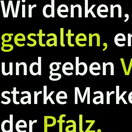
Wir
denken,
gestalten,
e
und
geben
V
starke
Mark
der
Pfalz.