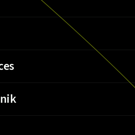
ces
nik