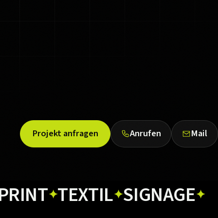
Projekt anfragen
Anrufen
Mail
T
TEXTIL
SIGNAGE
WEB
✦
✦
✦