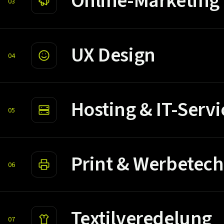
Online-Marketing
03
UX Design
04
Hosting & IT-Servi
05
Print & Werbetech
06
Textilveredelung
07