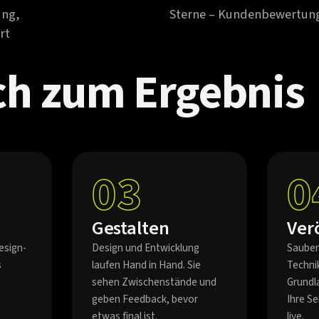
ung,
Sterne – Kundenbewertun
rt
ch
zum
Ergebnis
03
0
Gestalten
Ver
esign-
Design und Entwicklung
Sauber
s
laufen Hand in Hand. Sie
Techni
sehen Zwischenstände und
Grundl
geben Feedback, bevor
Ihre S
etwas final ist.
live.