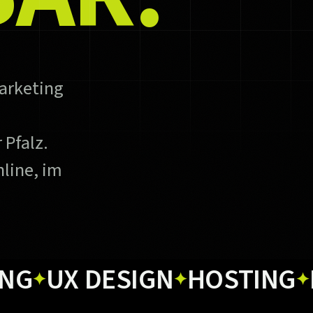
arketing
 Pfalz.
line, im
X DESIGN
HOSTING
PRIN
✦
✦