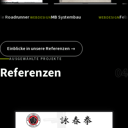
runner
MB Systembau
Felsenlandkl
WEBDESIGN
WEBDESIGN
Ansehen
→
Ansehen
Einblicke in unsere Referenzen →
AUSGEWÄHLTE PROJEKTE
Referenzen
04