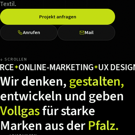
Textil.
Projekt anfragen
Anrufen
Mail
↓ SCROLLEN
ONLINE-MARKETING
UX DESIGN
H
✦
✦
✦
Wir
denken,
gestalten,
entwickeln
und
geben
Vollgas
für
starke
Marken
aus
der
Pfalz.