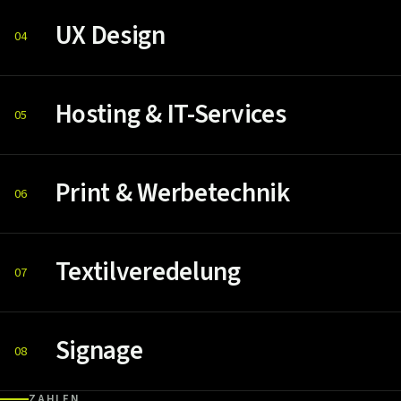
UX Design
04
Hosting & IT-Services
05
Print & Werbetechnik
06
Textilveredelung
07
Signage
08
ZAHLEN