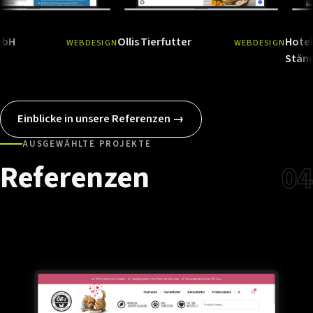
Ollis Tierfutter
Hotel Landga
WEBDESIGN
WEBDESIGN
Ansehen
→
Ansehen
Ständenhof
Einblicke in unsere Referenzen →
AUSGEWÄHLTE PROJEKTE
Referenzen
04