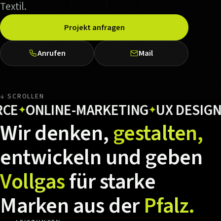
Textil.
Projekt anfragen
Anrufen
Mail
↓ SCROLLEN
ONLINE-MARKETING
UX DESIGN
HO
✦
✦
✦
Wir
denken,
gestalten,
entwickeln
und
geben
Vollgas
für
starke
Marken
aus
der
Pfalz.