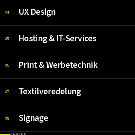
UX Design
04
Hosting & IT-Services
05
Print & Werbetechnik
06
Textilveredelung
07
Signage
08
ZAHLEN