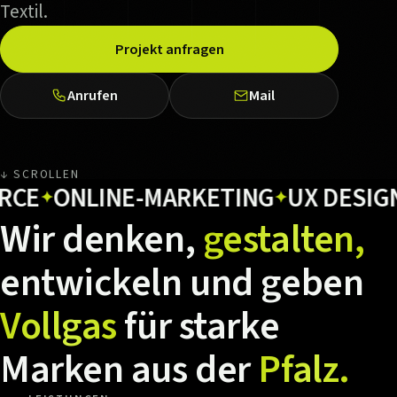
Textil.
Projekt anfragen
Anrufen
Mail
↓ SCROLLEN
ONLINE-MARKETING
UX DESIGN
H
✦
✦
✦
Wir
denken,
gestalten,
entwickeln
und
geben
Vollgas
für
starke
Marken
aus
der
Pfalz.