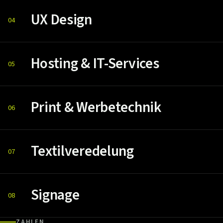
UX Design
04
Hosting & IT-Services
05
Print & Werbetechnik
06
Textilveredelung
07
Signage
08
ZAHLEN