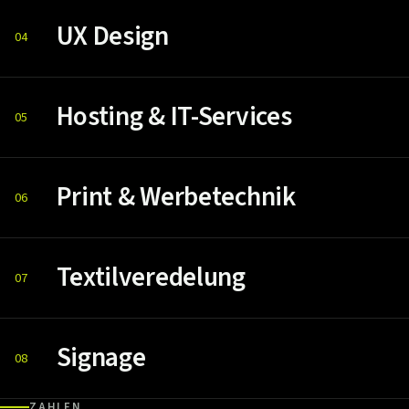
UX Design
04
Hosting & IT-Services
05
Print & Werbetechnik
06
Textilveredelung
07
Signage
08
ZAHLEN