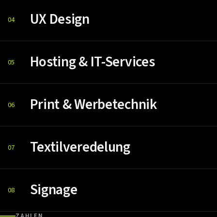
UX Design
04
Hosting & IT-Services
05
Print & Werbetechnik
06
Textilveredelung
07
Signage
08
ZAHLEN