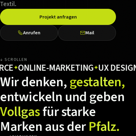
Textil.
Projekt anfragen
Anrufen
Mail
↓ SCROLLEN
ONLINE-MARKETING
UX DESIGN
H
✦
✦
✦
Wir
denken,
gestalten,
entwickeln
und
geben
Vollgas
für
starke
Marken
aus
der
Pfalz.