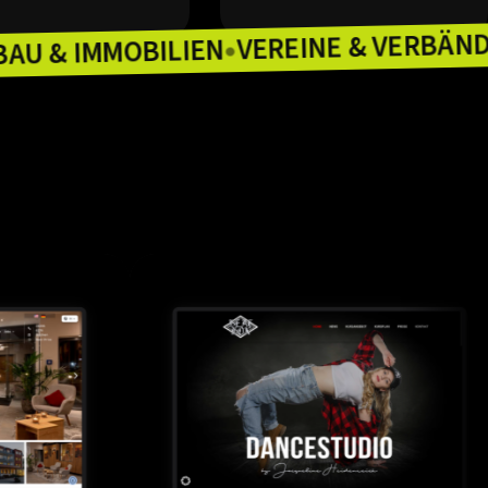
VEREINE &
BAU & IMMOBILIEN
ZLEIEN
●
●