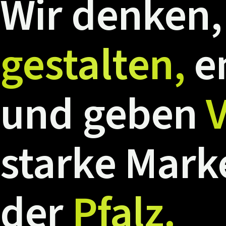
Wir
denken,
gestalten,
e
und
geben
V
starke
Mark
der
Pfalz.