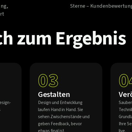
ung,
Sterne – Kundenbewertun
rt
ch
zum
Ergebnis
03
0
Gestalten
Ver
esign-
Design und Entwicklung
Sauber
s
laufen Hand in Hand. Sie
Techni
sehen Zwischenstände und
Grundl
geben Feedback, bevor
Ihre S
etwas final ist.
live.