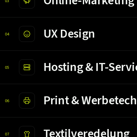
Online-Marketing
03
UX Design
04
Hosting & IT-Servi
05
Print & Werbetech
06
Textilveredelung
07