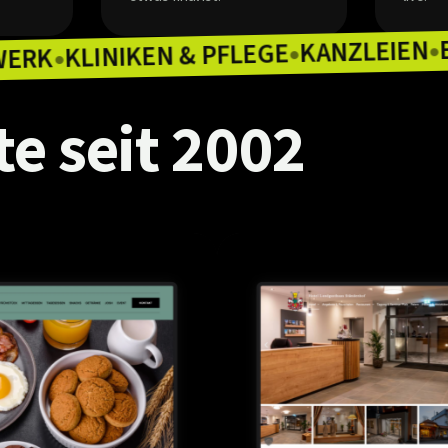
KAN
KLINIKEN & PFLEGE
HANDWERK
●
●
te
seit
2002