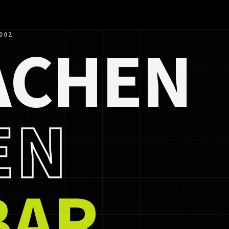
ACHEN
002
EN
BAR.