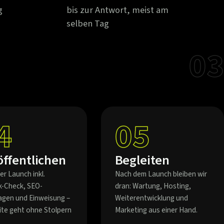
g
bis zur Antwort, meist am
selben Tag
03
4
05
öffentlichen
Begleiten
er Launch inkl.
Nach dem Launch bleiben wir
k-Check, SEO-
dran: Wartung, Hosting,
agen und Einweisung –
Weiterentwicklung und
eite geht ohne Stolpern
Marketing aus einer Hand.