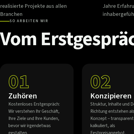
realisierte Projekte aus allen
Jahre Erfahr
Branchen
inhabergefüh
SO ARBEITEN WIR
Vom
Erstgesprä
01
02
Zuhören
Konzipieren
Kostenloses Erstgespräch:
Struktur, Inhalte und D
Wir verstehen Ihr Geschäft,
Richtung entstehen al
Ihre Ziele und Ihre Kunden,
Konzept – transparent
bevor wir irgendetwas
kalkuliert, als
gestalten.
Festpreisangebot.