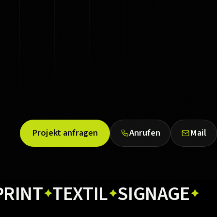
Projekt anfragen
Anrufen
Mail
T
TEXTIL
SIGNAGE
WEB
✦
✦
✦