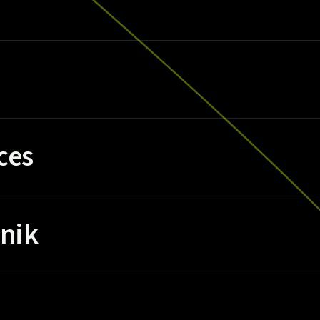
ces
nik