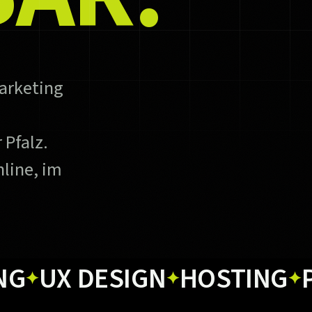
arketing
 Pfalz.
line, im
X DESIGN
HOSTING
PRIN
✦
✦