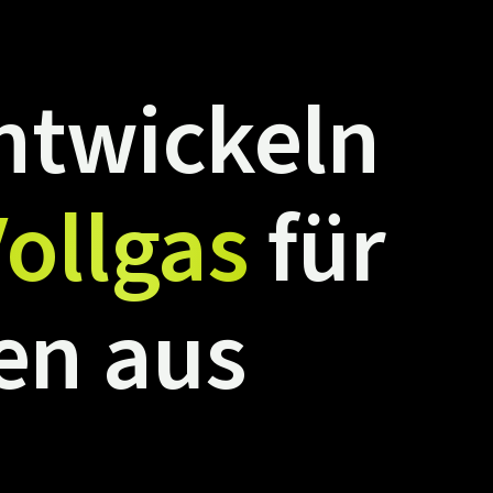
ntwickeln
ollgas
für
en
aus