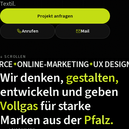
Textil.
Projekt anfragen
Anrufen
Mail
↓ SCROLLEN
ONLINE-MARKETING
UX DESIGN
H
✦
✦
✦
Wir
denken,
gestalten,
entwickeln
und
geben
Vollgas
für
starke
Marken
aus
der
Pfalz.