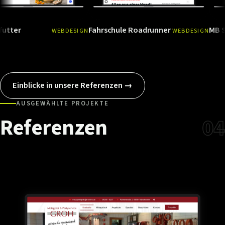
Fahrschule Roadrunner
MB Systemb
WEBDESIGN
WEBDESIGN
Ansehen
→
Ansehen
Einblicke in unsere Referenzen →
AUSGEWÄHLTE PROJEKTE
Referenzen
04