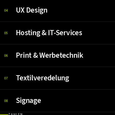
UX Design
04
Hosting & IT-Services
05
Print & Werbetechnik
06
Textilveredelung
07
Signage
08
ZAHLEN