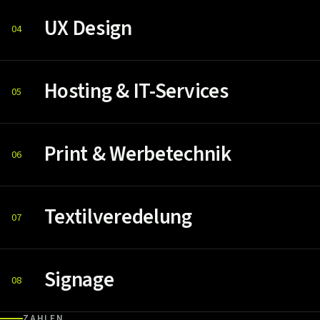
UX Design
04
Hosting & IT-Services
05
Print & Werbetechnik
06
Textilveredelung
07
Signage
08
ZAHLEN