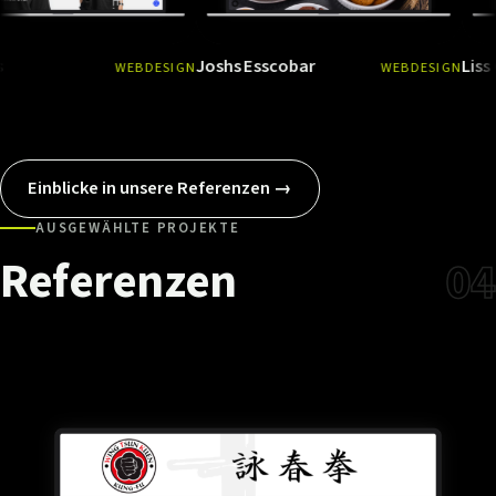
Joshs Esscobar
Liss Care
WEBDESIGN
WEBDESIGN
Ansehen
→
Ansehen
Einblicke in unsere Referenzen →
AUSGEWÄHLTE PROJEKTE
Referenzen
04