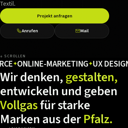
Textil.
Projekt anfragen
Anrufen
Mail
↓ SCROLLEN
ONLINE-MARKETING
UX DESIGN
H
✦
✦
✦
Wir
denken,
gestalten,
entwickeln
und
geben
Vollgas
für
starke
Marken
aus
der
Pfalz.