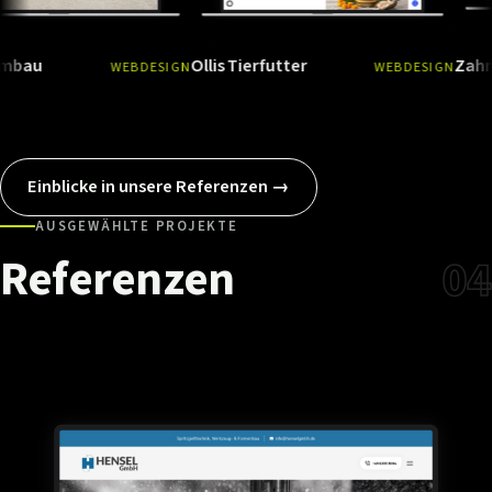
Ollis Tierfutter
Zahnarzt M
WEBDESIGN
WEBDESIGN
Ansehen
→
Ansehen
Einblicke in unsere Referenzen →
AUSGEWÄHLTE PROJEKTE
Referenzen
04