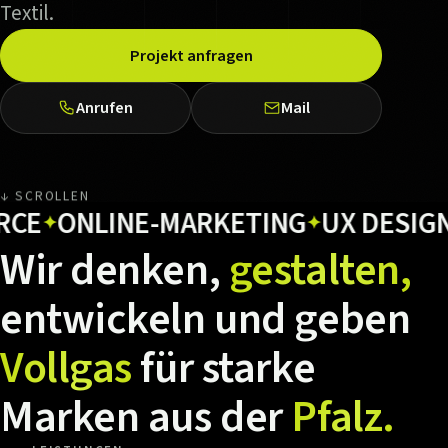
Textil.
Projekt anfragen
Anrufen
Mail
↓ SCROLLEN
ONLINE-MARKETING
UX DESIGN
H
✦
✦
✦
Wir
denken,
gestalten,
entwickeln
und
geben
Vollgas
für
starke
Marken
aus
der
Pfalz.