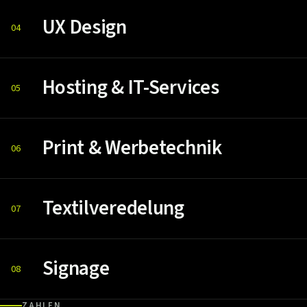
UX Design
04
Hosting & IT-Services
05
Print & Werbetechnik
06
Textilveredelung
07
Signage
08
ZAHLEN