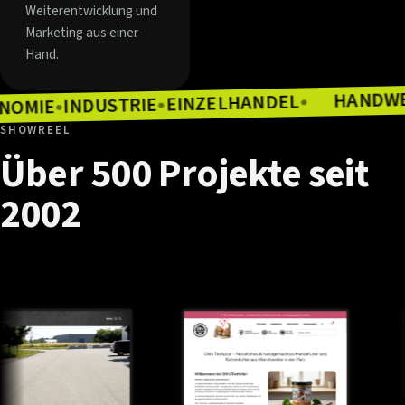
Weiterentwicklung und
Marketing aus einer
Hand.
H
EINZELHANDEL
INDUSTRIE
●
ASTRONOMIE
●
●
SHOWREEL
Über
500
Projekte
seit
2002