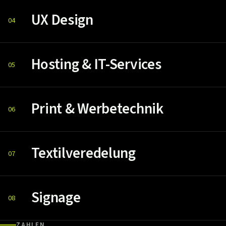
UX Design
04
Hosting & IT-Services
05
Print & Werbetechnik
06
Textilveredelung
07
Signage
08
ZAHLEN