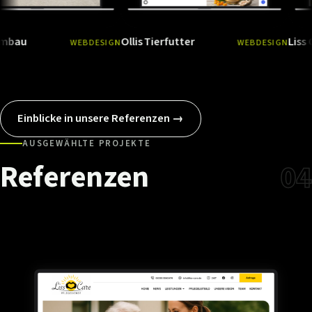
Ollis Tierfutter
Liss Care
WEBDESIGN
WEBDESIGN
Ansehen
→
Ansehen
Einblicke in unsere Referenzen →
AUSGEWÄHLTE PROJEKTE
Referenzen
04