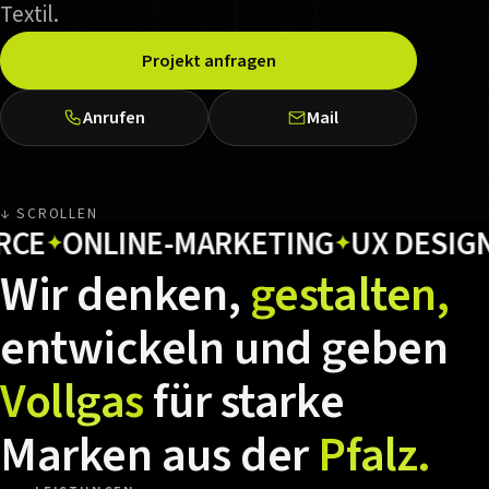
Textil.
Projekt anfragen
Anrufen
Mail
↓ SCROLLEN
ONLINE-MARKETING
UX DESIGN
HO
✦
✦
✦
Wir
denken,
gestalten,
entwickeln
und
geben
Vollgas
für
starke
Marken
aus
der
Pfalz.